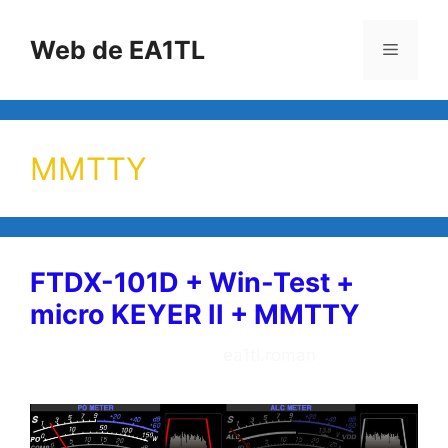
Saltar
al
Web de EA1TL
Menú
contenido
MMTTY
FTDX-101D + Win-Test +
micro KEYER II + MMTTY
2 de mayo de 2022
por
ea1tl.roman