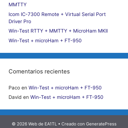
MMTTY
Icom IC-7300 Remote + Virtual Serial Port
Driver Pro
Win-Test RTTY + MMTTY + MicroHam MKII
Win-Test + microHam + FT-950
Comentarios recientes
Paco
en
Win-Test + microHam + FT-950
David
en
Win-Test + microHam + FT-950
© 2026 Web de EA1TL
• Creado con
GeneratePress