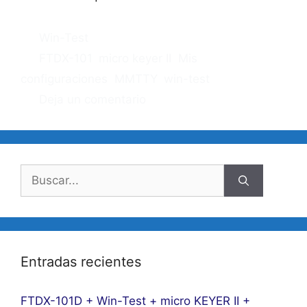
Categorías
Win-Test
Etiquetas
FTDX-101
,
micro keyer II
,
Mis
configuraciones
,
MMTTY
,
win-test
Deja un comentario
Buscar:
Entradas recientes
FTDX-101D + Win-Test + micro KEYER II +