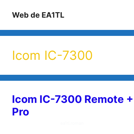
Saltar
al
Web de EA1TL
contenido
Icom IC-7300
Icom IC-7300 Remote + V
Pro
3 de enero de 2021
por
ea1tl.roman